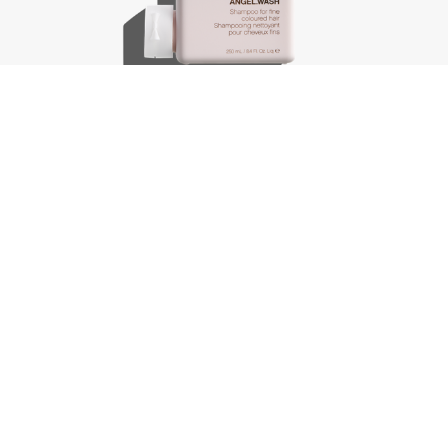
Angel.Wash, 250 ml
€
30,75
In winkelwagen
-
+