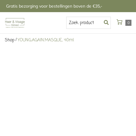
Gratis bezorging voor bestellingen boven de €35,-
0
/
Shop
YOUNG.AGAIN.MASQUE, 40ml