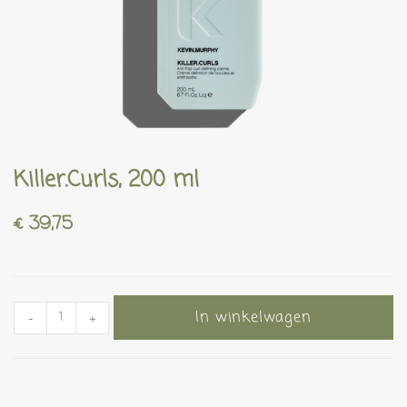
Killer.Curls, 200 ml
€
39,75
In winkelwagen
-
+