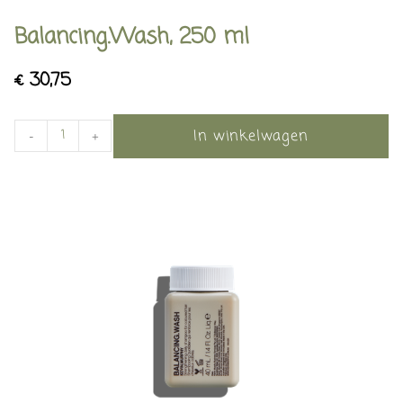
Balancing.Wash, 250 ml
€
30,75
In winkelwagen
-
+