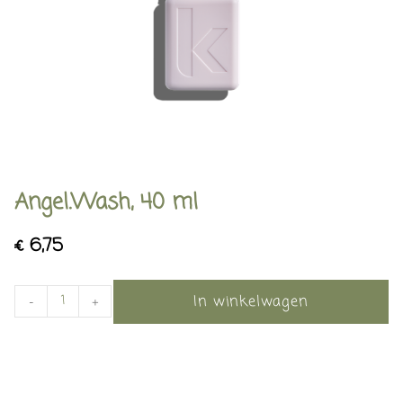
Angel.Wash, 40 ml
€
6,75
In winkelwagen
-
+