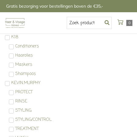
Gratis bezorging voor bestellingen boven de €35,-
0
K18
Conditioners
Haarolies
Maskers
Shampoos
KEVIN.MURPHY
PROTECT
RINSE
STYLING
STYLING/CONTROL
TREATMENT