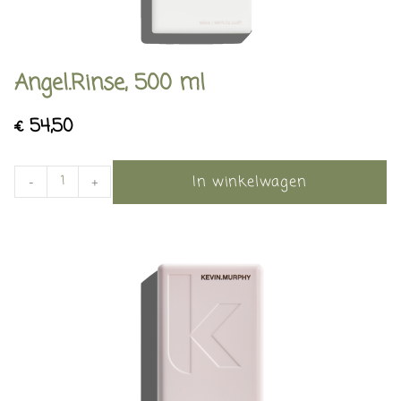
Angel.Rinse, 500 ml
€
54,50
In winkelwagen
-
+