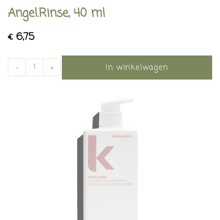
Angel.Rinse, 40 ml
€
6,75
In winkelwagen
-
+