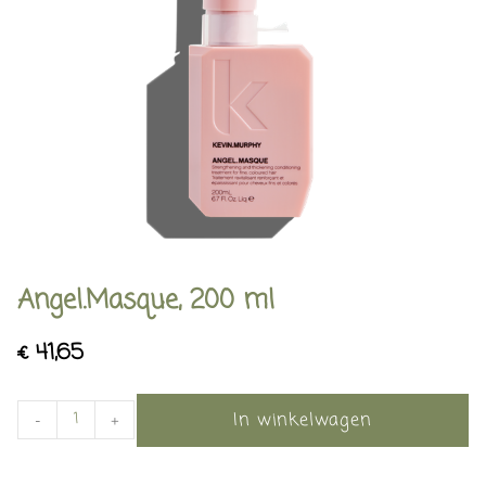
Angel.Masque, 200 ml
€
41,65
In winkelwagen
-
+