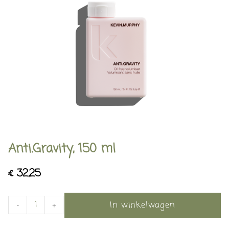
Anti.Gravity, 150 ml
€
32,25
In winkelwagen
-
+