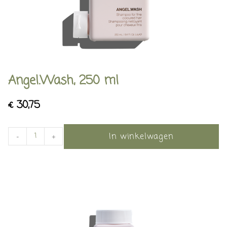
Angel.Wash, 250 ml
€
30,75
In winkelwagen
-
+