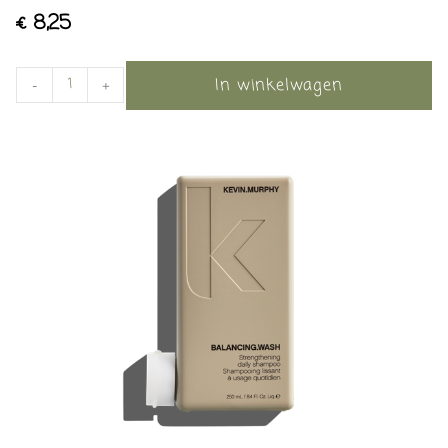
€
8,25
In winkelwagen
-
+