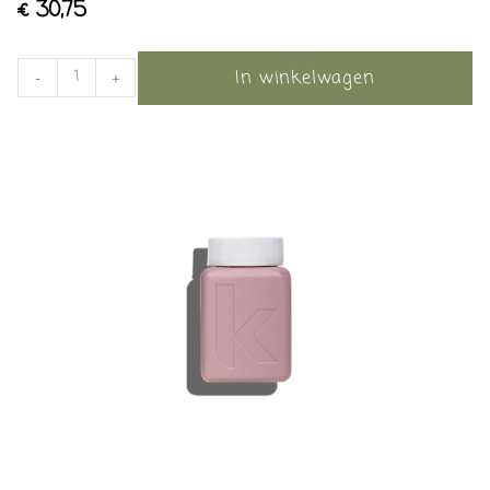
€
30,75
In winkelwagen
-
+