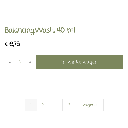
Balancing.Wash, 40 ml
€
6,75
In winkelwagen
-
+
1
2
…
14
Volgende