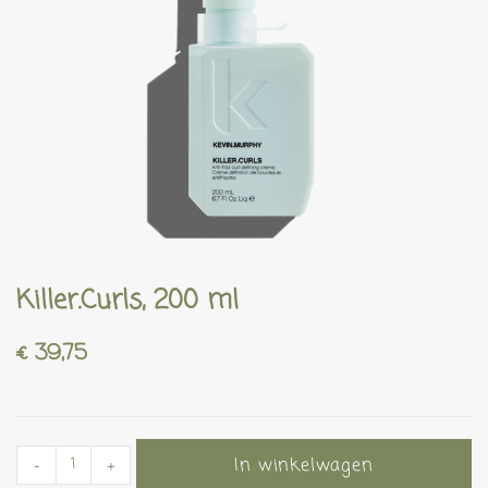
Killer.Curls, 200 ml
€
39,75
In winkelwagen
-
+