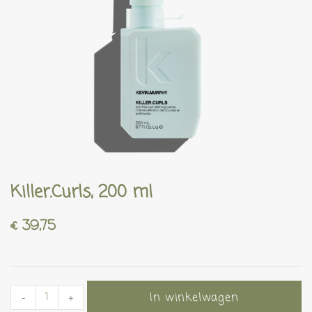
Killer.Curls, 200 ml
€
39,75
In winkelwagen
-
+