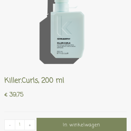
Killer.Curls, 200 ml
€
39,75
In winkelwagen
-
+