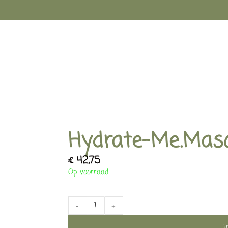
Hydrate-Me.Masq
€
42,75
Op voorraad
-
+