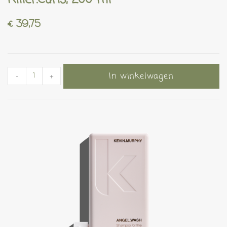
€
39,75
In winkelwagen
-
+