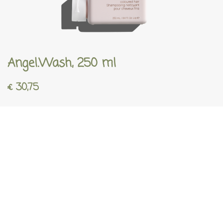
Angel.Wash, 250 ml
€
30,75
In winkelwagen
-
+