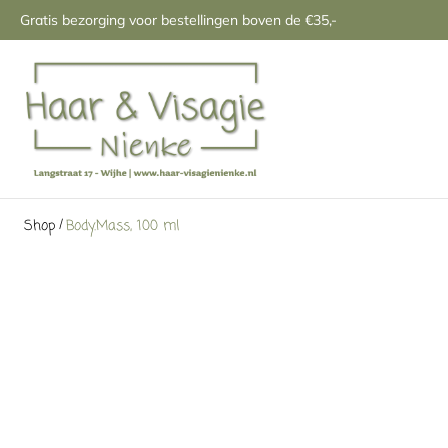
Gratis bezorging voor bestellingen boven de €35,-
/
Shop
Body.Mass, 100 ml