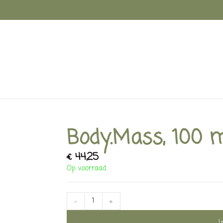
Body.Mass, 100 
€
44,25
Op voorraad
-
+