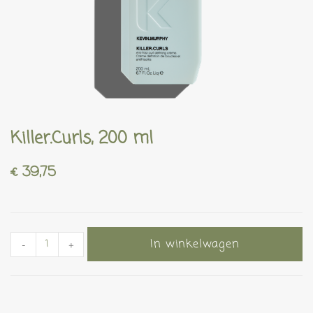
Killer.Curls, 200 ml
€
39,75
In winkelwagen
-
+