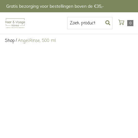
Gratis bezorging voor bestellingen boven de €35,-
0
/
Shop
Angel.Rinse, 500 ml