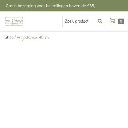
Gratis bezorging voor bestellingen boven de €35,-
0
/
Shop
Angel.Rinse, 40 ml