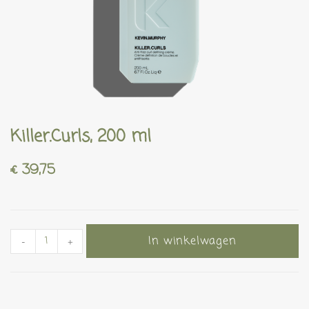
Killer.Curls, 200 ml
€
39,75
In winkelwagen
-
+