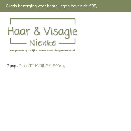
Gratis bezorging voor bestellingen boven de €35,-
/
Shop
PLUMPING.RINSE, 500ml