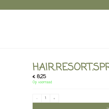
HAIR.RESORT.SP
€
8,25
Op voorraad
-
+