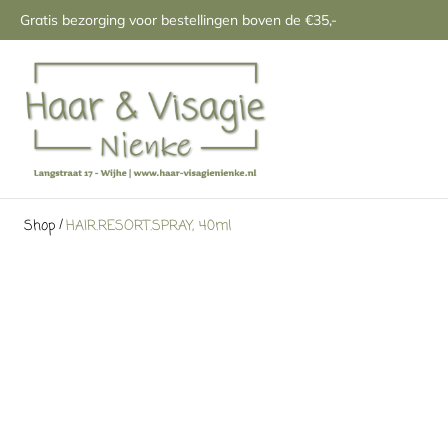
Gratis bezorging voor bestellingen boven de €35,-
/
Shop
HAIR.RESORT.SPRAY, 40ml