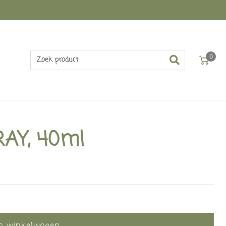
0
RAY, 40ml
In winkelwagen